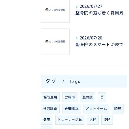
2026/07/27
整骨院の落ち着く雰囲気で安心して癒やされる空間選びの秘訣
2026/07/20
整骨院のスマート治療で宮崎県宮崎市東諸県郡綾町の急性ケガを保険対応で早期回復するための通院ガイド
タグ
Tags
保険適用
宮崎市
整骨院
首
骨盤矯正
脊椎矯正
アットホーム
頭痛
健康
トレーナー活動
捻挫
脱臼