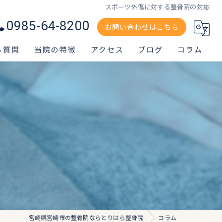
スポーツ外傷に対する整骨院の対応
0985-64-8200
お問い合わせはこちら
る質問
当院の特徴
アクセス
ブログ
コラム
交通事故
スポーツ外傷
腰痛
肩
膝痛
宮崎県宮崎市の整骨院ならとりはら整骨院
コラム