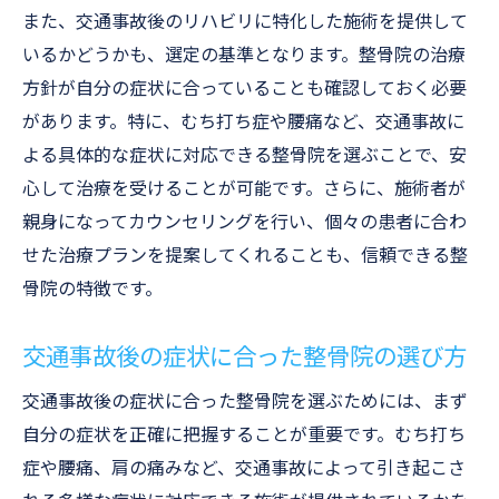
また、交通事故後のリハビリに特化した施術を提供して
整骨院での施術が自然治癒力を高める理由
いるかどうかも、選定の基準となります。整骨院の治療
宮崎県東諸県郡国富町の整骨院で受けられる交
方針が自分の症状に合っていることも確認しておく必要
通事故後のリハビリ
があります。特に、むち打ち症や腰痛など、交通事故に
リハビリの流れと整骨院でのサポート
よる具体的な症状に対応できる整骨院を選ぶことで、安
交通事故後のリハビリにおける整骨院の役
心して治療を受けることが可能です。さらに、施術者が
割
親身になってカウンセリングを行い、個々の患者に合わ
整骨院での個別リハビリプランの作成
せた治療プランを提案してくれることも、信頼できる整
リハビリ中の患者支援体制
骨院の特徴です。
整骨院でのリハビリが健康回復を助ける理
由
交通事故後の症状に合った整骨院の選び方
整骨院選びで考慮すべきリハビリの質
交通事故後の症状に合った整骨院を選ぶためには、まず
交通事故特有のむち打ち症に整骨院が提供する
自分の症状を正確に把握することが重要です。むち打ち
効果的なアプローチ
症や腰痛、肩の痛みなど、交通事故によって引き起こさ
むち打ち症への整骨院での治療法