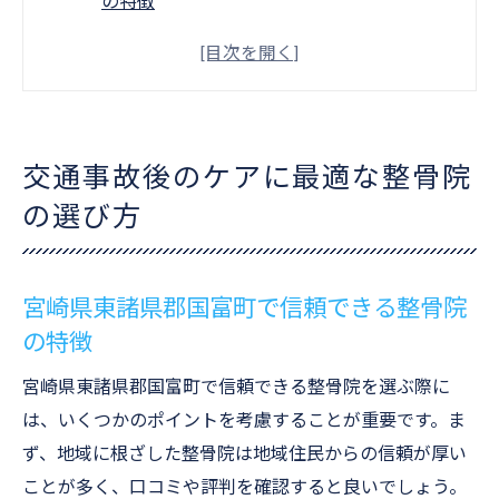
の特徴
交通事故後の症状に合った整骨院の選び方
整骨院でのカウンセリングが重要な理由
交通事故後の症状に対応する施術の種類
患者の声を活かした整骨院の選定方法
交通事故後のケアに最適な整骨院
保険対応の整骨院を選ぶ際のポイント
の選び方
整骨院での専門的ケアが交通事故後の回復を加
速させる理由
むち打ち症に効果的な整骨院でのアプロー
宮崎県東諸県郡国富町で信頼できる整骨院
チ
の特徴
腰痛改善に必要な整骨院での施術プロセス
宮崎県東諸県郡国富町で信頼できる整骨院を選ぶ際に
整骨院での肩の痛みへのケアの実際
は、いくつかのポイントを考慮することが重要です。ま
整骨院でのリハビリが持つ重要性
ず、地域に根ざした整骨院は地域住民からの信頼が厚い
交通事故後の痛みを緩和する整骨院の技術
ことが多く、口コミや評判を確認すると良いでしょう。