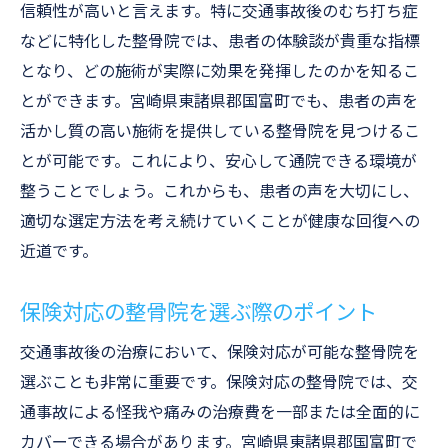
ーチ
信頼性が高いと言えます。特に交通事故後のむち打ち症
などに特化した整骨院では、患者の体験談が貴重な指標
整骨院でのライフスタイル指導の意義
となり、どの施術が実際に効果を発揮したのかを知るこ
整骨院が提供する健康維持のサポート
とができます。宮崎県東諸県郡国富町でも、患者の声を
活かし質の高い施術を提供している整骨院を見つけるこ
とが可能です。これにより、安心して通院できる環境が
整うことでしょう。これからも、患者の声を大切にし、
適切な選定方法を考え続けていくことが健康な回復への
近道です。
保険対応の整骨院を選ぶ際のポイント
交通事故後の治療において、保険対応が可能な整骨院を
選ぶことも非常に重要です。保険対応の整骨院では、交
通事故による怪我や痛みの治療費を一部または全面的に
カバーできる場合があります。宮崎県東諸県郡国富町で