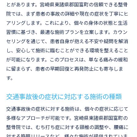
とがあります。宮崎県東諸県郡国富町の信頼できる整骨
整骨院での痛み緩和プログラムの効果
院では、まず患者の事故の詳細や現在の症状を丁寧にヒ
個々の症状に応じた整骨院でのケアプラン
アリングします。これにより、個々の身体の状態と生活
整骨院での個別カウンセリングが交通事故後の
習慣に基づき、最適な施術プランを立案します。カウン
回復を支える
セリングを通じて、患者自身が抱える不安や疑問を解消
整骨院でのカウンセリングの流れと効果
し、安心して施術に臨むことができる環境を整えること
患者の不安を取り除く整骨院でのサポート
が可能になります。このプロセスは、単なる痛みの緩和
整骨院でのカウンセリングが持つ回復力
に留まらず、患者の早期回復と再発防止にも寄与しま
個別対応が実現する整骨院での最適な治療
す。
整骨院でのコミュニケーションが回復を促
交通事故後の症状に対応する施術の種類
進
交通事故後の整骨院での心のケアの必要性
交通事故後の症状に対する施術は、個々の症状に応じて
交通事故後の健康を取り戻すための整骨院での
多様なアプローチが可能です。宮崎県東諸県郡国富町の
施術プロセス
整骨院では、むち打ち症に対する頸椎の調整や、腰痛に
整骨院での施術初期段階の重要性
対する筋膜リリースなど、様々な施術が提供されていま