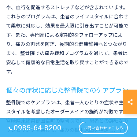
や、血行を促進するストレッチなどが含まれています。
これらのプログラムは、患者のライフスタイルに合わせ
て柔軟に対応し、効果を最大限に引き出すことが可能で
す。また、専門家による定期的なフォローアップによ
り、痛みの再発を防ぎ、長期的な健康維持へとつながり
ます。整骨院での痛み緩和プログラムを通じて、患者は
安心して健康的な日常生活を取り戻すことができるので
す。
個々の症状に応じた整骨院でのケアプラン
整骨院でのケアプランは、患者一人ひとりの症状や生活
スタイルを考慮したオーダーメイドの施術が特徴です。
宮崎県東諸県郡国富町の整骨院では、患者との詳細なカ
0985-64-8200
お問い合わせはこちら
ウンセリングを通じて、痛みの根本原因を特定し、それ