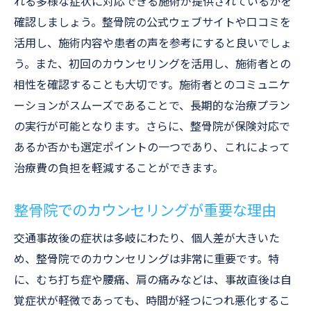
れる多様な症状に対応できる施術が提供されているかを
確認しましょう。整骨院の公式ウェブサイトや口コミを
整骨院でのむち打ち症対応の専門スタッフ
活用し、施術内容や患者の声を参考にすると良いでしょ
の重要性
う。また、初回のカウンセリングを活用し、施術者との
むち打ち症に効く整骨院でのリハビリメソ
相性を確認することも大切です。施術者とのコミュニケ
ッド
ーションがスムーズであることで、長期的な治療プラン
整骨院のむち打ち症ケアの実績と信頼性
の実行が可能となります。さらに、整骨院が保険対応で
痛みの原因を追求する整骨院のアプローチ
あるか否かも選定ポイントの一つであり、これによって
むち打ち症治療で患者が得られる安心感
治療費の負担を軽減することができます。
腰痛や肩の痛みに整骨院がどのように対応する
か
整骨院でのカウンセリングが重要な理由
整骨院での腰痛改善メニューの紹介
交通事故後の症状は多岐にわたり、個人差が大きいた
肩の痛みに対応する整骨院の施術の流れ
め、整骨院でのカウンセリングは非常に重要です。特
整骨院での痛みの部位に特化した施術法
に、むち打ち症や腰痛、肩の痛みなどは、事故直後は自
腰痛・肩の痛みに対する整骨院の最新技術
覚症状が軽微であっても、時間が経つにつれ悪化するこ