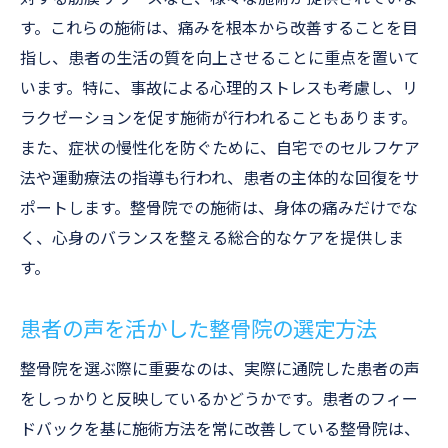
す。これらの施術は、痛みを根本から改善することを目
中期的なケア計画：整骨院での具体的施術
指し、患者の生活の質を向上させることに重点を置いて
法
います。特に、事故による心理的ストレスも考慮し、リ
長期的見通しと整骨院での継続ケア
ラクゼーションを促す施術が行われることもあります。
整骨院施術による健康回復のステップ
また、症状の慢性化を防ぐために、自宅でのセルフケア
整骨院での施術が生活の質に与える影響
法や運動療法の指導も行われ、患者の主体的な回復をサ
整骨院での施術終了後のサポート体制
ポートします。整骨院での施術は、身体の痛みだけでな
整骨院での継続的ケアが交通事故後の再発防止
く、心身のバランスを整える総合的なケアを提供しま
に繋がる
す。
継続的ケアの重要性と整骨院の役割
患者の声を活かした整骨院の選定方法
整骨院での再発防止プログラムの効果
整骨院での健康チェックと定期的なフォロ
整骨院を選ぶ際に重要なのは、実際に通院した患者の声
ー
をしっかりと反映しているかどうかです。患者のフィー
再発防止のための整骨院での長期的アプロ
ドバックを基に施術方法を常に改善している整骨院は、