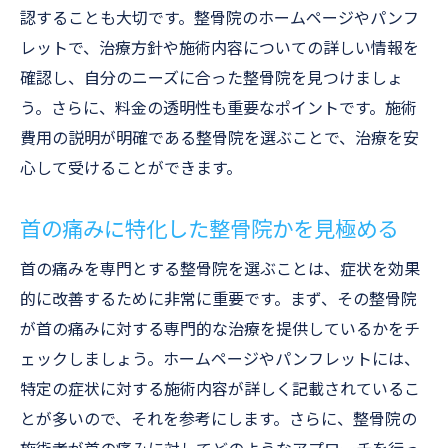
口コミで高評価の整骨院紹介
認することも大切です。整骨院のホームページやパンフ
専門的な知識と経験豊富なスタッフ
レットで、治療方針や施術内容についての詳しい情報を
患者一人ひとりに合わせた治療法
確認し、自分のニーズに合った整骨院を見つけましょ
最新の設備を備えた整骨院
う。さらに、料金の透明性も重要なポイントです。施術
費用の説明が明確である整骨院を選ぶことで、治療を安
リラックスできる施術環境
心して受けることができます。
整骨院での首の痛み治療における最新技術の活
用
首の痛みに特化した整骨院かを見極める
レーザー治療や超音波治療の効果
首の痛みを専門とする整骨院を選ぶことは、症状を効果
先進的なリハビリテーション技術
的に改善するために非常に重要です。まず、その整骨院
テクノロジーを活用した痛みの分析
が首の痛みに対する専門的な治療を提供しているかをチ
新しい治療法とその成果
ェックしましょう。ホームページやパンフレットには、
患者に優しい最新機器の紹介
特定の症状に対する施術内容が詳しく記載されているこ
整骨院が提供する先端技術のメリット
とが多いので、それを参考にします。さらに、整骨院の
国家資格を持つ整骨院の専門家による的確な診