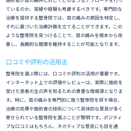
施術者が首の痛みに対してどのようなアプローチを行っ
断
ているのか、実績や経験も考慮するべきです。専門的な
国家資格保有者の信頼性と安心感
治療を提供する整骨院では、首の痛みの原因を特定し、
それに基づいた治療計画を立てることができます。この
専門的な診断技術の紹介
ような整骨院を見つけることで、首の痛みを根本から改
個別対応のカスタマイズ治療
善し、長期的な健康を維持することが可能となります。
診断結果に基づいた治療プラン
整骨院での診断手法とその精度
口コミや評判の活用法
多角的な視点での症状分析
整骨院を選ぶ際には、口コミや評判の活用が重要です。
整骨院の安心できる治療環境の選び方
インターネット上での評価やレビューは、実際に施術を
清潔な施術室での癒しの時間
受けた患者の生の声を知るための貴重な情報源となりま
プライバシーを守る施術空間
す。特に、首の痛みを専門的に扱う整骨院を探す場合、
患者の声を聴くホスピタリティ
治療の効果や施術者の技術について具体的な意見が多く
治療環境がもたらす心身のリラクゼーショ
寄せられている整骨院を選ぶことが賢明です。ポジティ
ン
ブな口コミはもちろん、ネガティブな意見にも目を通