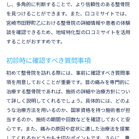
快適さを追求した整骨院の設備
し、多角的に判断することで、より信頼性のある整骨院
を見つけることができます。また、口コミサイトでは、
安心して通える整骨院の特徴
宮崎市田野町乙における整骨院の詳細情報や患者の体験
宮崎市田野町乙でおすすめの整骨院情報
談を確認できるため、地域特化型の口コミサイトを活用
地元で評判の整骨院リスト
することがおすすめです。
患者満足度の高い整骨院を探す
整骨院の特色と提供するサービス
初診時に確認すべき質問事項
お試し施術のある整骨院
初めて整骨院を訪れる際には、事前に確認すべき質問事
予約の取りやすさと診療時間
項を用意しておくことが重要です。首の痛みを専門的に
地域医療と連携する整骨院
治療する整骨院であれば、施術の詳細や治療方針につい
整骨院で首の痛みを解消するためのポイント
て詳しく説明してくれるでしょう。具体的には、どのよ
治療前に知っておくべき基礎知識
うな治療方法を用いるのか、国家資格を持つ施術者が担
当するのか、施術の期間や回数などを確認しておくと安
施術後のケアで効果を高める方法
心です。また、痛みの原因や症状に適した治療法を提案
日常生活で注意すべきこと
してくれるかどうかも大切なポイントです。さらに、費