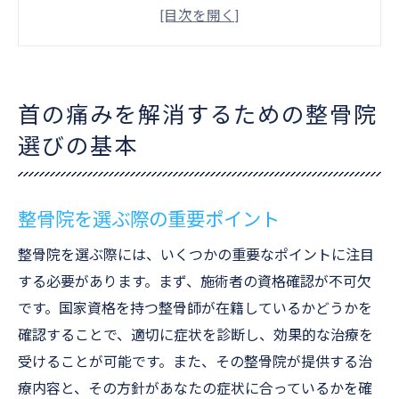
口コミや評判の活用法
初診時に確認すべき質問事項
費用と保険適用の確認
地域でのアクセスのしやすさ
首の痛みを解消するための整骨院
整骨院で首の痛みを根本から解決する方法
選びの基本
根本原因へのアプローチ方法
症状に応じた施術プランの立て方
整骨院を選ぶ際の重要ポイント
痛みの再発防止策
整骨院での継続的な治療の重要性
整骨院を選ぶ際には、いくつかの重要なポイントに注目
自宅でできるサポートケア
する必要があります。まず、施術者の資格確認が不可欠
です。国家資格を持つ整骨師が在籍しているかどうかを
患者と治療師のコミュニケーション
確認することで、適切に症状を診断し、効果的な治療を
宮崎市田野町乙で信頼できる整骨院の特徴
受けることが可能です。また、その整骨院が提供する治
地域密着型の整骨院のメリット
療内容と、その方針があなたの症状に合っているかを確