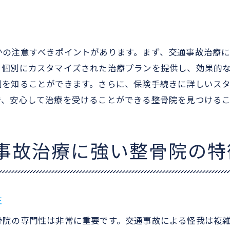
口コミを基に整骨院の信頼度を測る方法
交通事故患者の声から見る整骨院の実績
個別治療プランで交通事故の痛みを軽減する整骨院と
かの注意すべきポイントがあります。まず、交通事故治療
オーダーメイド治療プランの重要性
、個別にカスタマイズされた治療プランを提供し、効果的
判を知ることができます。さらに、保険手続きに詳しいス
整骨院で提供される個別治療の内容
で、安心して治療を受けることができる整骨院を見つける
交通事故後の症状に合った治療プランの作成
整骨院での個別対応が可能にする回復
痛み軽減を目指す整骨院の個別ケア
事故治療に強い整骨院の特
交通事故治療における整骨院プランの選び方
宮崎市神宮町で自分に合った整骨院を見つける方法
自分に合った整骨院を見つけるためのステップ
性
交通事故治療に適した整骨院選びのコツ
骨院の専門性は非常に重要です。交通事故による怪我は複
神宮町での整骨院選びに役立つ情報源