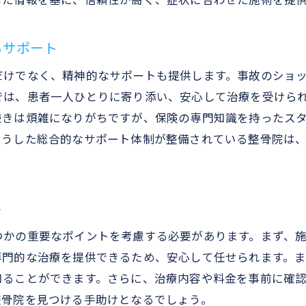
した情報を基に、信頼性が高く、症状に合わせた施術を提
交通事故後の不安を解消するスタッフの存在
交通事故治療における保険手続きのプロ整骨院の選び
るサポート
保険手続きに詳しいスタッフの重要性
だけでなく、精神的なサポートも提供します。事故のショ
交通事故治療と保険手続きのスムーズな連携
では、患者一人ひとりに寄り添い、安心して治療を受けら
整骨院の保険手続きサポートの利点
続きは煩雑になりがちですが、保険の専門知識を持ったス
保険対応に強い整骨院の選び方
こうした総合的なサポート体制が整備されている整骨院は
交通事故治療と保険手続きの複合支援
整骨院での保険手続きの流れと注意点
口コミで選ぶ宮崎市神宮町の信頼できる整骨院
ト
口コミサイトでの整骨院選びのポイント
つかの重要なポイントを考慮する必要があります。まず、
交通事故治療における口コミの信ぴょう性
専門的な治療を提供できるため、安心して任せられます。
神宮町で高評価の整骨院の口コミ分析
知ることができます。さらに、治療内容や料金を事前に確
整骨院を見つける手助けとなるでしょう。
整骨院選びで活用できる口コミ情報