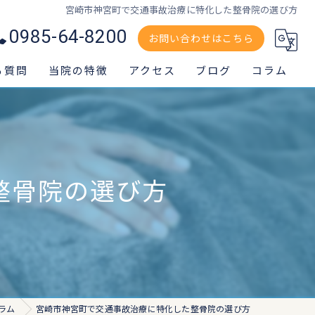
宮崎市神宮町で交通事故治療に特化した整骨院の選び方
0985-64-8200
お問い合わせはこちら
る質問
当院の特徴
アクセス
ブログ
コラム
交通事故
スポーツ外傷
整骨院の選び方
腰痛
肩
膝痛
ラム
宮崎市神宮町で交通事故治療に特化した整骨院の選び方