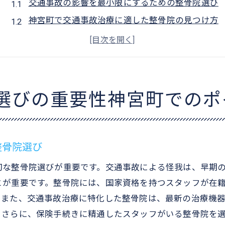
交通事故の影響を最小限にするための整骨院選び
神宮町で交通事故治療に適した整骨院の見つけ方
整骨院選びで考慮すべき交通事故被害の症状
交通事故後に適切な整骨院が提供できるサポート
整骨院選びで失敗しないためのポイント
地元で信頼される整骨院を選ぶために
選びの重要性神宮町でのポ
宮崎市神宮町で交通事故治療に強い整骨院の特徴
交通事故治療に特化した整骨院の専門性
神宮町の整骨院が持つ独自の治療方法
整骨院選び
交通事故治療における整骨院の最新機器利用
切な整骨院選びが重要です。交通事故による怪我は、早期
整骨院の国家資格スタッフによる治療の質
とが重要です。整骨院には、国家資格を持つスタッフが在
交通事故治療に適した整骨院の設備と環境
。また、交通事故治療に特化した整骨院は、最新の治療機
神宮町で評判の高い整骨院の共通点
。さらに、保険手続きに精通したスタッフがいる整骨院を