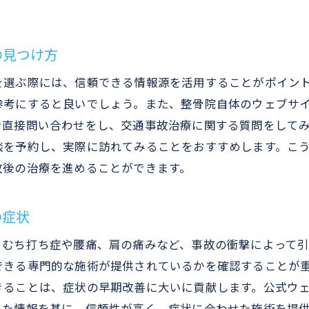
整骨院での交通事故後の治療最新機器での施術の魅力
最新機器がもたらす交通事故治療の効果
の見つけ方
整骨院の最新機器を利用した治療の流れ
交通事故治療における最新技術の役割
を選ぶ際には、信頼できる情報源を活用することがポイン
参考にすると良いでしょう。また、整骨院自体のウェブサ
整骨院での痛みの軽減と機能回復の施術
で直接問い合わせをし、交通事故治療に関する質問をして
最新機器を活用した個別治療プランの利点
談を予約し、実際に訪れてみることをおすすめします。こ
交通事故後に整骨院で受けるべき最新治療
故後の治療を進めることができます。
国家資格を持つスタッフがいる整骨院の安心感
国家資格スタッフが提供する安心の治療
の症状
交通事故治療における専門家の役割
。むち打ち症や腰痛、肩の痛みなど、事故の衝撃によって
整骨院の国家資格スタッフへの信頼の理由
できる専門的な施術が提供されているかを確認することが
国家資格スタッフによる交通事故対応力
きることは、症状の早期改善に大いに貢献します。公式ウ
整骨院での専門家によるカスタマイズ治療