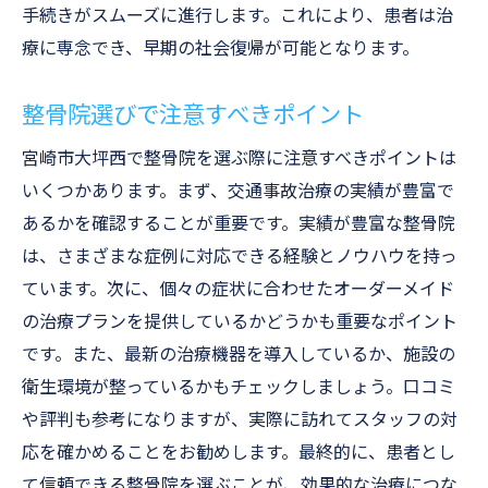
手続きがスムーズに進行します。これにより、患者は治
地元の患者に愛される整骨院とは
療に専念でき、早期の社会復帰が可能となります。
地域に根ざした治療の特長
地域コミュニティとの連携による安心感
整骨院選びで注意すべきポイント
地域密着型整骨院の利点
宮崎市大坪西で整骨院を選ぶ際に注意すべきポイントは
地元ならではの治療環境とその魅力
いくつかあります。まず、交通事故治療の実績が豊富で
整骨院選びのポイント交通事故治療に特化した
あるかを確認することが重要です。実績が豊富な整骨院
施設を探す
は、さまざまな症例に対応できる経験とノウハウを持っ
ています。次に、個々の症状に合わせたオーダーメイド
交通事故治療に適した整骨院の見つけ方
の治療プランを提供しているかどうかも重要なポイント
設備充実の整骨院がもたらす治療効果
です。また、最新の治療機器を導入しているか、施設の
治療方針が明確な整骨院の選び方
衛生環境が整っているかもチェックしましょう。口コミ
交通事故治療に強い整骨院の特徴
や評判も参考になりますが、実際に訪れてスタッフの対
定評ある整骨院の探し方とそのポイント
応を確かめることをお勧めします。最終的に、患者とし
交通事故対応の実績が豊富な整骨院を選ぶ
て信頼できる整骨院を選ぶことが、効果的な治療につな