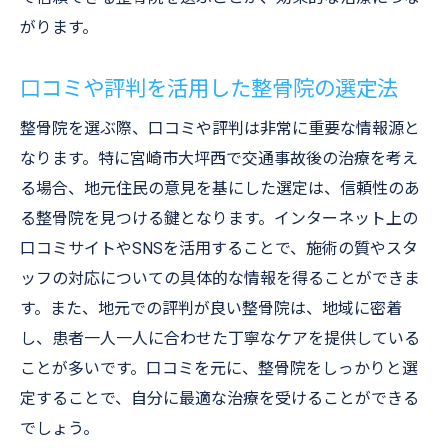
宮崎市大坪西での整骨院選びがもたらす治療の
がります。
成功体験
口コミや評判を活用した整骨院の選定法
整骨院選びが治療成功に与える影響
患者の声を元にした整骨院の選び方
整骨院を選ぶ際、口コミや評判は非常に重要な情報源と
治療成功事例から学ぶ整骨院選びのコツ
なります。特に宮崎市大坪西で交通事故後の治療を考え
成功体験を共有することで得られる安心感
る場合、地元住民の意見を基にした選定は、信頼性のあ
る整骨院を見つける鍵となります。インターネット上の
整骨院選びで治療成果を最大化する方法
口コミサイトやSNSを活用することで、施術の質やスタ
患者目線で考える整骨院利用のすすめ
ッフの対応についての具体的な情報を得ることができま
す。また、地元での評判が良い整骨院は、地域に密着
し、患者一人一人に合わせた丁寧なケアを提供している
ことが多いです。口コミを元に、整骨院をしっかりと選
定することで、自分に最適な治療を受けることができる
でしょう。