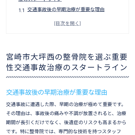
交通事故後の早期治療が重要な理由
宮崎市大坪西での整骨院の特徴と選び方
なぜ専門的な交通事故治療が必要なのか
整骨院選びで注意すべきポイント
口コミや評判を活用した整骨院の選定法
宮崎市大坪西の整骨院を選ぶ重要
地域密着型整骨院が支持される理由
性交通事故治療のスタートライン
整骨院の国家資格スタッフが提供する専門的な
治療の魅力
国家資格を持つスタッフの信頼性
交通事故後の早期治療が重要な理由
個々の症状に合わせたオーダーメイド治療
交通事故に遭遇した際、早期の治療が極めて重要です。
最新技術を用いた治療方法の紹介
その理由は、事故後の痛みや不調が放置されると、治療
交通事故治療に特化したスタッフの役割
期間が長引くだけでなく、後遺症のリスクも高まるから
治療品質を支えるスタッフ教育の重要性
です。特に整骨院では、専門的な技術を持つスタッフ