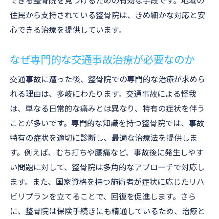
できる整骨院を見つけるための有効な手段です。地域の
スムーズな治療を実現する手続きの流れ
住民から支持されている整骨院は、きめ細かな対応と安
保険手続きに精通したスタッフの役割
心できる治療を提供しています。
患者の負担を軽減するサポート体制
保険利用を最大化するためのアドバイス
なぜ専門的な交通事故治療が必要なのか
口コミと評判から見る宮崎市大坪西の信頼でき
交通事故に遭った後、整骨院での専門的な治療が求めら
る整骨院
れる理由は、多岐にわたります。交通事故による怪我
口コミサイトを活用した整骨院選び
は、単なる日常的な痛みとは異なり、特有の症状を伴う
評判が良い整骨院の共通点
ことが多いです。専門的な知識を持つ整骨院では、事故
地域の声を反映した整骨院情報
特有の症状を適切に診断し、最適な治療法を提供しま
信頼できる整骨院の見極め方
す。例えば、むち打ちや腰痛など、事故後に発生しやす
い問題に対して、整骨院は多角的なアプローチで対応し
口コミを超えた実際の患者体験
ます。また、国家資格を持つ施術者が症状に応じたリハ
評判が確かな整骨院の選ぶ基準
ビリプランを立てることで、回復を促進します。さら
地域密着型整骨院が提供する安心の治療環境
に、整骨院は保険手続きにも精通しているため、治療と
地域密着の整骨院が選ばれる理由