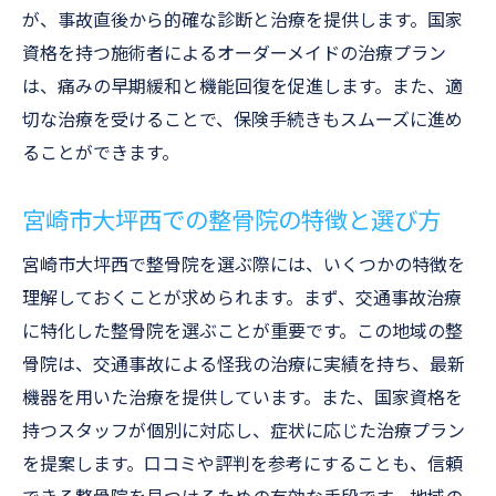
が、事故直後から的確な診断と治療を提供します。国家
専門スタッフによる安心の治療環境
資格を持つ施術者によるオーダーメイドの治療プラン
交通事故後のリハビリ整骨院の最新治療機器の
は、痛みの早期緩和と機能回復を促進します。また、適
力を活用する
切な治療を受けることで、保険手続きもスムーズに進め
最新治療機器がもたらすリハビリの効果
ることができます。
痛みを軽減するための最新技術
リハビリプランのカスタマイズ方法
宮崎市大坪西での整骨院の特徴と選び方
機能回復を目指すリハビリの重要性
宮崎市大坪西で整骨院を選ぶ際には、いくつかの特徴を
整骨院での治療とリハビリの一体化
理解しておくことが求められます。まず、交通事故治療
最新機器を利用した治療の流れ
に特化した整骨院を選ぶことが重要です。この地域の整
整骨院での保険手続きのサポート治療を円滑に
骨院は、交通事故による怪我の治療に実績を持ち、最新
進める秘訣
機器を用いた治療を提供しています。また、国家資格を
保険手続きを整骨院がサポートする理由
持つスタッフが個別に対応し、症状に応じた治療プラン
を提案します。口コミや評判を参考にすることも、信頼
交通事故治療における保険適用のポイント