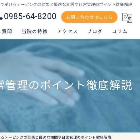
院で受けるテーピングの効果と最適な期間や日常管理のポイント徹底解説
0985-64-8200
お問い合わせはこちら
る質問
当院の特徴
アクセス
ブログ
コラム
交通事故
スポーツ外傷
常管理のポイント徹底解説
腰痛
肩
膝痛
けるテーピングの効果と最適な期間や日常管理のポイント徹底解説