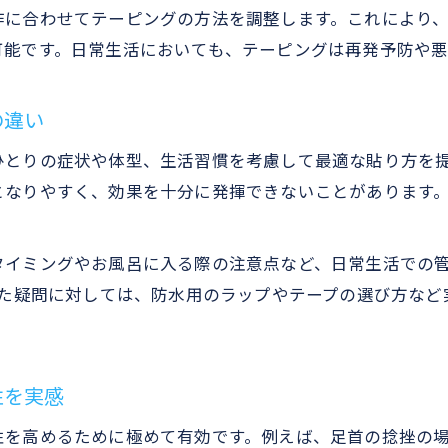
整骨院テーピングの日常管理で再発リスクを減らす方
作に合わせてテーピングの方法を調整します。これにより
整骨院テーピングを長持ちさせる生活習慣とは
可能です。日常生活においても、テーピングは再発予防や
整骨院テーピングで快適に過ごすための工夫
整骨院テーピングと日常動作の両立ポイント
の違い
整骨院テーピングのかぶれ予防と肌トラブル対策
ひとりの症状や体型、生活習慣を考慮して最適な貼り方を
お風呂に入る時のテーピング対策法
となりやすく、効果を十分に発揮できないことがあります
整骨院テーピングでお風呂に入る際の注意点
整骨院テーピングのまま入浴できるコツと工夫
タイミングやお風呂に入る際の注意点など、日常生活での
整骨院テーピングお風呂時のラップ活用法
った疑問に対しては、防水用のラップやテープの選び方な
整骨院テーピングとお風呂の相性と対策を解説
整骨院テーピングはお風呂後どう管理すべきか
サポーターとテーピングの違いを比較
性を実感
整骨院テーピングとサポーターの効果的な違い
性を高めるために極めて有効です。例えば、足首の捻挫の