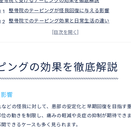
整骨院で受けるテーピングの効果を徹底解説
整骨院のテーピングが怪我回復に与える影響
整骨院でのテーピング効果と日常生活の違い
整骨院テーピングで筋肉や関節の安定性を実感
整骨院テーピングの自然治癒力促進メカニズム
整骨院で受けたテーピングが再発予防に有効な理由
テーピングの期間や貼り替えのコツまとめ
ピングの効果を徹底解説
整骨院テーピングはいつまで貼ればよいか目安を解説
整骨院テーピングの貼り替え頻度と衛生管理ポイント
整骨院でのテーピング期間と回復度の関係を知る
る影響
整骨院テーピングの最適な貼り方と安定力維持のコツ
れなどの怪我に対して、患部の安定化と早期回復を目指す
自宅管理における整骨院テーピング期間の考え方
部位の動きを制限し、痛みの軽減や炎症の抑制が期待でき
日常生活で気をつけたい管理ポイント
再開できるケースも多く見られます。