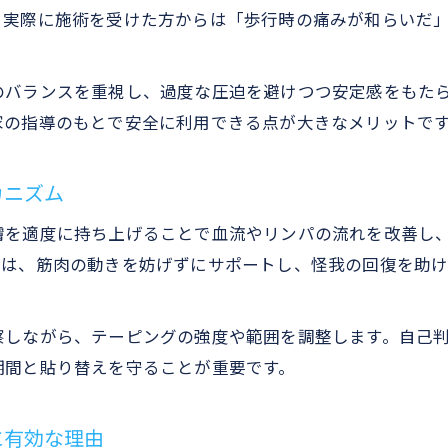
整骨院でおすすめされるテーピングとサポーター比較
。実際に施術を受けた方からは「歩行時の痛みが和らいだ
整骨院テーピングの固定力とサポーターの利便性を解
整骨院テーピングとサポーターどちらが再発防止に有
のバランスを重視し、過度な圧迫を避けつつ安定感をもた
整骨院で判断するテーピングとサポーターの使い分け
家の指導のもとで安全に利用できる点が大きなメリットで
自分に合う整骨院のテーピング活用法
整骨院テーピングを自分に合わせて効果的に使う方法
カニズム
整骨院のテーピング活用で日常動作や運動をサポート
膚を適度に持ち上げることで血流やリンパの流れを改善し
整骨院テーピングの最適な活用で再発防止を実現
プは、筋肉の動きを妨げずにサポートし、怪我の回復を助け
整骨院で相談できるテーピングのカスタマイズ事例
整骨院テーピングと自己管理のバランスを考える
察しながら、テーピングの強度や範囲を調整します。自己
期間と貼り替えを守ることが重要です。
に有効な理由