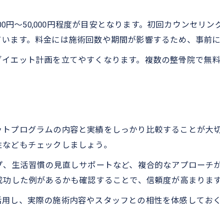
10キロ減量を目指すなら現実的な整骨院活用法が鍵
整骨院で10キロ減量を現実にするステップ
000円～50,000円程度が目安となります。初回カウンセ
無理なく健康的に痩せる整骨院の利用法
ています。料金には施術回数や期間が影響するため、事前
10キロ減量に必要な整骨院プログラムの期間
ダイエット計画を立てやすくなります。複数の整骨院で無
整骨院のダイエット効果を最大化する秘訣
目標体重設定と整骨院のサポート体制解説
食事指導と施術を組み合わせた健康的な減量術
整骨院で受けられる食事指導のポイント
ットプログラムの内容と実績をしっかり比較することが大
施術と組み合わせた整骨院ダイエットの効果
性などもチェックしましょう。
整骨院の実践的な減量サポート内容とは
プ、生活習慣の見直しサポートなど、複合的なアプローチ
栄養指導と整体施術で健康的に痩せる方法
成功した例があるかも確認することで、信頼度が高まりま
整骨院のダイエットで続けやすい食事管理法
活用し、実際の施術内容やスタッフとの相性を体感してお
リバウンドしにくい体質改善と整骨院の役割