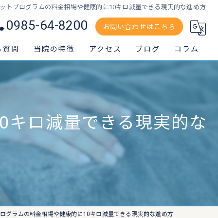
ットプログラムの料金相場や健康的に10キロ減量できる現実的な進め方
0985-64-8200
お問い合わせはこちら
る質問
当院の特徴
アクセス
ブログ
コラム
交通事故
スポーツ外傷
0キロ減量できる現実的な
腰痛
肩
膝痛
ログラムの料金相場や健康的に10キロ減量できる現実的な進め方