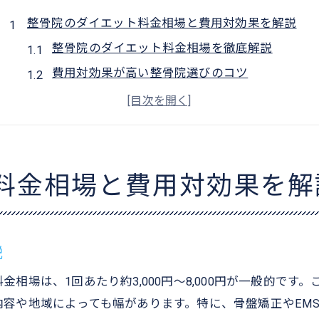
整骨院のダイエット料金相場と費用対効果を解説
整骨院のダイエット料金相場を徹底解説
費用対効果が高い整骨院選びのコツ
整骨院ダイエットの総額と通院期間の目安
整骨院ダイエット料金で注意すべきポイント
おすすめできる整骨院ダイエットの費用感
骨盤矯正やEMS施術で痩せやすい体質へ導く方法
料金相場と費用対効果を解
整骨院の骨盤矯正で痩せやすい体質に変化
EMS施術を活用した整骨院ダイエットの魅力
整骨院の施術で代謝と姿勢を整えるアプローチ
説
ダイエット整体で体のバランスを整える方法
相場は、1回あたり約3,000円～8,000円が一般的です
整骨院で内臓機能と血流改善を目指す理由
容や地域によっても幅があります。特に、骨盤矯正やEM