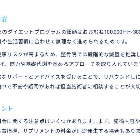
整骨院で実現するリバウンドしにくい体質改善
整骨院のダイエットでリバウンド予防する方法
目安
体質改善を重視した整骨院プログラムの特徴
ダイエットプログラムの総額はおおむね100,000円～300
リバウンド防止のための整骨院サポート体制
質や生活習慣に合わせて無理なく進められるためです。
整骨院ダイエット後の継続的なケアの重要性
康リスクが高まるため、整骨院では段階的な減量を推奨し
無理なく続けられるダイエットプログラムの選び方
下げ、筋力や基礎代謝を高めるアプローチを取り入れていま
整骨院のダイエットを無理なく続けるポイント
的なサポートとアドバイスを受けることで、リバウンドし
続けやすい整骨院プログラムの見極め方
途中で不安や疑問があれば担当施術者に相談することが大
整骨院ダイエットで長期的に成果を出す方法
自分に合う整骨院減量プランの選び方
イント
生活に合った整骨院ダイエットの選択基準
料金に関する注意点はいくつかあります。まず、施術内容
食事指導、サプリメントの料金が別途発生する場合もあり