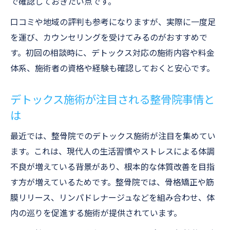
で確認しておきたい点です。
整骨院活用で健康維持とデトックス効果実
感
口コミや地域の評判も参考になりますが、実際に一度足
を運び、カウンセリングを受けてみるのがおすすめで
整骨院のデトックス施術で生活改善を目指
す。初回の相談時に、デトックス対応の施術内容や料金
す
体系、施術者の資格や経験も確認しておくと安心です。
整骨院選びが毎日の快適さに直結する理由
自分に合う整骨院で無理なくデトックスを
デトックス施術が注目される整骨院事情と
実現
は
最近では、整骨院でのデトックス施術が注目を集めてい
ます。これは、現代人の生活習慣やストレスによる体調
不良が増えている背景があり、根本的な体質改善を目指
す方が増えているためです。整骨院では、骨格矯正や筋
膜リリース、リンパドレナージュなどを組み合わせ、体
内の巡りを促進する施術が提供されています。