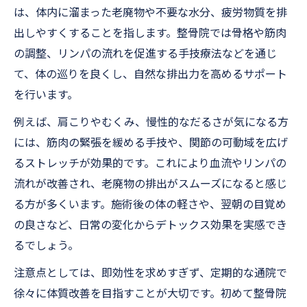
初めてでも安心できる整骨院の見分け方
は、体内に溜まった老廃物や不要な水分、疲労物質を排
整骨院選びで重視すべきデトックス効果
出しやすくすることを指します。整骨院では骨格や筋肉
体の重さ解消へ導くデトックス施術法紹介
の調整、リンパの流れを促進する手技療法などを通じ
て、体の巡りを良くし、自然な排出力を高めるサポート
整骨院で体の重さ対策デトックス施術法解
を行います。
説
むくみやだるさも整骨院デトックスで解消
例えば、肩こりやむくみ、慢性的なだるさが気になる方
へ
には、筋肉の緊張を緩める手技や、関節の可動域を広げ
るストレッチが効果的です。これにより血流やリンパの
整骨院のデトックス施術体験者の声
流れが改善され、老廃物の排出がスムーズになると感じ
日常疲労に強い整骨院のデトックス技術
る方が多くいます。施術後の体の軽さや、翌朝の目覚め
整骨院デトックスで巡りを良くする方法
の良さなど、日常の変化からデトックス効果を実感でき
デトックス重視なら押さえたい整骨院活用術
るでしょう。
整骨院デトックス施術の活用ポイント紹介
注意点としては、即効性を求めすぎず、定期的な通院で
日常生活で生かせる整骨院デトックス術
徐々に体質改善を目指すことが大切です。初めて整骨院
整骨院でデトックス効果を高めるコツ