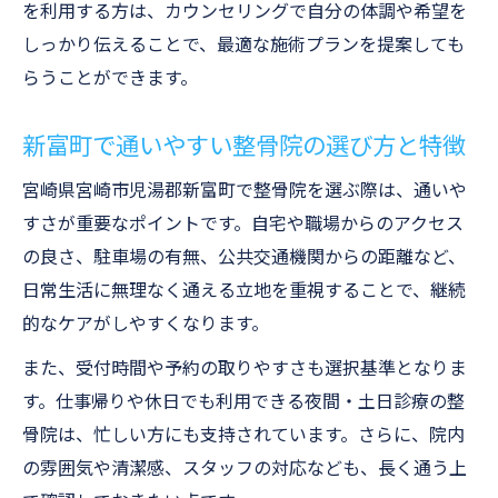
を利用する方は、カウンセリングで自分の体調や希望を
体質改善を目指す整骨院デトックス法
しっかり伝えることで、最適な施術プランを提案しても
忙しい方におすすめの整骨院活用術
らうことができます。
通いやすさが魅力の整骨院情報を一挙公開
新富町で通いやすい整骨院の選び方と特徴
整骨院の通いやすさとデトックス対応を比
較
宮崎県宮崎市児湯郡新富町で整骨院を選ぶ際は、通いや
アクセス良好な整骨院の特徴と選び方
すさが重要なポイントです。自宅や職場からのアクセス
整骨院の受付時間や利便性のポイント
の良さ、駐車場の有無、公共交通機関からの距離など、
日常生活に無理なく通える立地を重視することで、継続
デトックス目的で選ぶ整骨院の利点解説
的なケアがしやすくなります。
整骨院選びで外せない通院しやすさの要素
また、受付時間や予約の取りやすさも選択基準となりま
より快適な毎日へ整骨院活用のポイント総まと
す。仕事帰りや休日でも利用できる夜間・土日診療の整
め
骨院は、忙しい方にも支持されています。さらに、院内
整骨院デトックスで快適な毎日を手に入れ
の雰囲気や清潔感、スタッフの対応なども、長く通う上
る方法