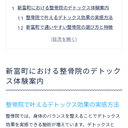
新富町における整骨院のデトックス体験案内
整骨院で叶えるデトックス効果の実感方法
新富町で通いやすい整骨院の選び方と特徴
デトックス施術が注目される整骨院事情と
は
体の巡りを整える整骨院デトックス体験談
整骨院選びで外せないデトックス対応の比
新富町における整骨院のデトック
較
ス体験案内
整骨院選びで迷わないための基礎知識
整骨院のデトックス施術内容を知るポイン
ト
整骨院で叶えるデトックス効果の実感方法
体調改善に役立つ整骨院の選び方ガイド
整骨院では、身体のバランスを整えることでデトックス
整骨院で受けられるデトックス種類とは
効果を実感できる施術が増えています。デトックスと